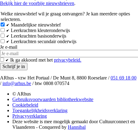
Bekijk hier de voorbije nieuwsbrieven
.
Welke nieuwsbrief wil je graag ontvangen? Je kan meerdere opties
selecteren.
Maandelijkse nieuwsbrief
Leerkrachten kleuteronderwijs
Leerkrachten basisonderwijs
Leerkrachten secundair onderwijs
Je e-mail
Ik ga akkoord met het
privacybeleid.
ARhus - vzw Het Portaal / De Munt 8, 8800 Roeselare /
051 69 18 00
/
info@arhus.be
/ btw 0808 070574
© ARhus
Gebruiksvoorwaarden bibliotheekwebsite
Cookiebeleid
Toegankelijkheidsverklaring
Privacyverklaring
Deze website is mee mogelijk gemaakt door Cultuurconnect en
Vlaanderen - Conquered by
Hannibal