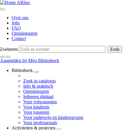
Skip
to
main
Over ons
content
Jobs
FAQ
Openingsuren
Contact
Zoekterm
Aanmelden bij Mijn Bibliotheek
Bibliotheek
Zoek in catalogus
Info & praktisch
Openingsuren
Iedereen digitaal
Voor volwassenen
Voor kinderen
Voor jongeren
Voor onderwijs en kinderopvang
Voor professionals
Activiteiten & projecten